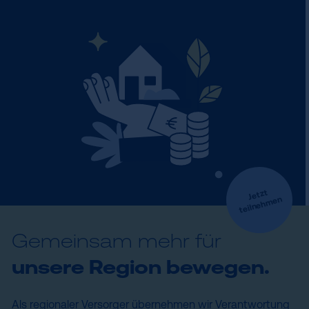
Jetzt
teilneh
men
Gemeinsam mehr für
unsere Region bewegen.
Als regionaler Versorger übernehmen wir Verantwortung